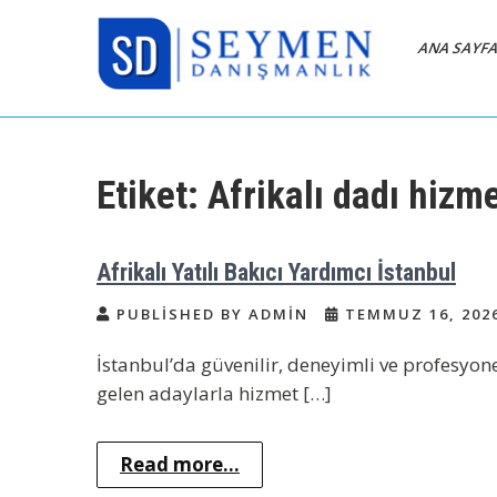
Skip
to
ANA SAYF
content
Bakıcı Yardımcı Dadı
Yatılı Bakıcı, Eve Yardımcı, Çocuk
Bakıcısı
Danışmanlık Ajansı
Etiket:
Afrikalı dadı hizme
İstanbul
Afrikalı Yatılı Bakıcı Yardımcı İstanbul
PUBLISHED BY ADMIN
TEMMUZ 16, 202
İstanbul’da güvenilir, deneyimli ve profesyone
gelen adaylarla hizmet […]
Read more...