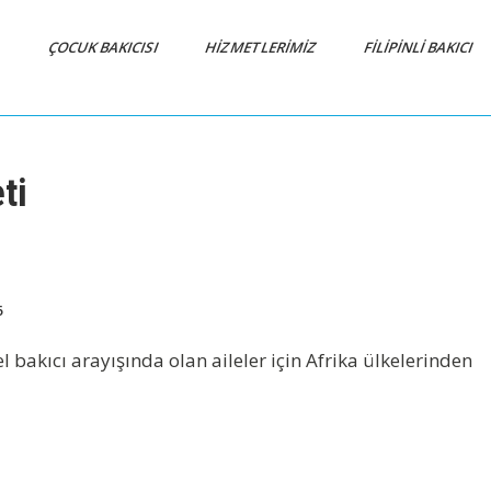
A
ÇOCUK BAKICISI
HİZMETLERİMİZ
FİLİPİNLİ BAKICI
ti
6
l bakıcı arayışında olan aileler için Afrika ülkelerinden