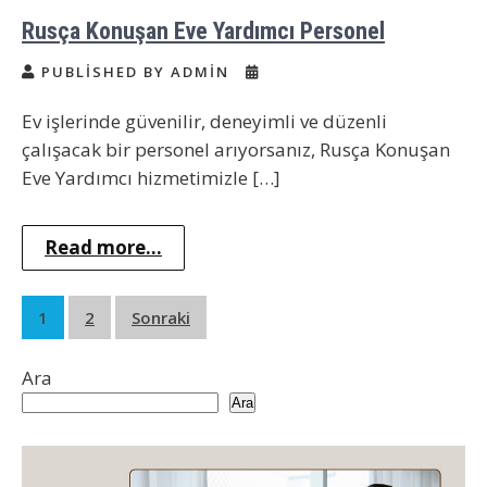
Rusça Konuşan Eve Yardımcı Personel
PUBLISHED BY ADMIN
Ev işlerinde güvenilir, deneyimli ve düzenli
çalışacak bir personel arıyorsanız, Rusça Konuşan
Eve Yardımcı hizmetimizle […]
Read more...
Yazı
1
2
Sonraki
sayfalaması
Ara
Ara