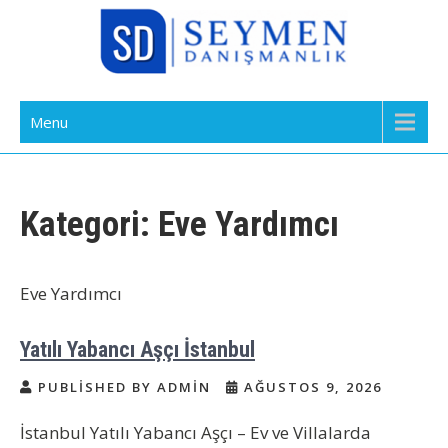
Skip
to
content
Bakıcı Yardımcı Dadı Danışmanlık
Yatılı Bakıcı, Eve Yardımcı, Çocuk Bakıcısı
Menu
Ajansı İstanbul
Kategori:
Eve Yardımcı
Eve Yardımcı
Yatılı Yabancı Aşçı İstanbul
PUBLISHED BY ADMIN
AĞUSTOS 9, 2026
İstanbul Yatılı Yabancı Aşçı – Ev ve Villalarda