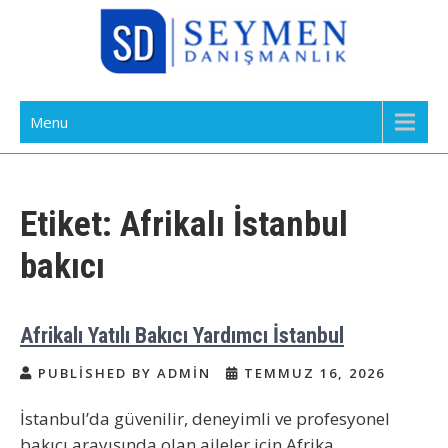
Skip
to
content
Bakıcı Yardımcı Dadı Danışmanlık
Yatılı Bakıcı, Eve Yardımcı, Çocuk Bakıcısı
Menu
Ajansı İstanbul
Etiket:
Afrikalı İstanbul
bakıcı
Afrikalı Yatılı Bakıcı Yardımcı İstanbul
PUBLISHED BY ADMIN
TEMMUZ 16, 2026
İstanbul’da güvenilir, deneyimli ve profesyonel
bakıcı arayışında olan aileler için Afrika