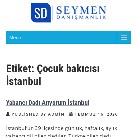
Skip
to
content
Bakıcı Yardımcı Dadı Danışmanlık
Yatılı Bakıcı, Eve Yardımcı, Çocuk Bakıcısı
Menu
Ajansı İstanbul
Etiket:
Çocuk bakıcısı
İstanbul
Yabancı Dadı Arıyorum İstanbul
PUBLISHED BY ADMIN
TEMMUZ 16, 2026
İstanbul’un 39 ilçesinde günlük, haftalık, aylık
yabancı dil bilen dadılar. Türkçe bilen dadı