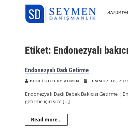
Skip
to
ANA SAYF
content
Bakıcı Yardımcı Dadı
Yatılı Bakıcı, Eve Yardımcı, Çocuk
Bakıcısı
Danışmanlık Ajansı
Etiket:
Endonezyalı bakıcı
İstanbul
Endonezyalı Dadı Getirme
PUBLISHED BY ADMIN
TEMMUZ 16, 202
Endonezyalı Dadı Bebek Bakıcısı Getirme | E
getirme için size […]
Read more...