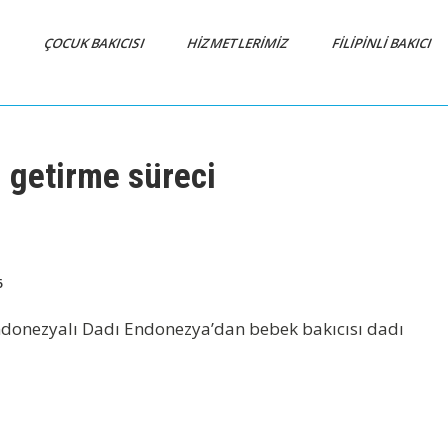
A
ÇOCUK BAKICISI
HİZMETLERİMİZ
FİLİPİNLİ BAKICI
 getirme süreci
6
ndonezyalı Dadı Endonezya’dan bebek bakıcısı dadı