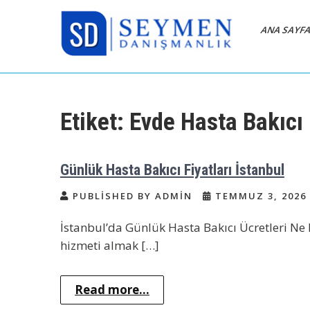
Skip
to
ANA SAYF
content
Bakıcı Yardımcı Dadı
Yatılı Bakıcı, Eve Yardımcı, Çocuk
Bakıcısı
Danışmanlık Ajansı
Etiket:
Evde Hasta Bakıcı 
İstanbul
Günlük Hasta Bakıcı Fiyatları İstanbul
PUBLISHED BY ADMIN
TEMMUZ 3, 2026
İstanbul’da Günlük Hasta Bakıcı Ücretleri Ne
hizmeti almak […]
Read more...