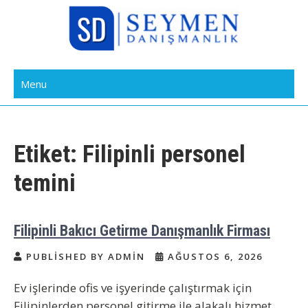
Skip
to
content
Bakıcı Yardımcı Dadı Danışmanlık
Yatılı Bakıcı, Eve Yardımcı, Çocuk Bakıcısı
Menu
Ajansı İstanbul
Etiket:
Filipinli personel
temini
Filipinli Bakıcı Getirme Danışmanlık Firması
PUBLISHED BY ADMIN
AĞUSTOS 6, 2026
Ev işlerinde ofis ve işyerinde çalıştırmak için
Filipinlerden personel gitirme ile alakalı hizmet