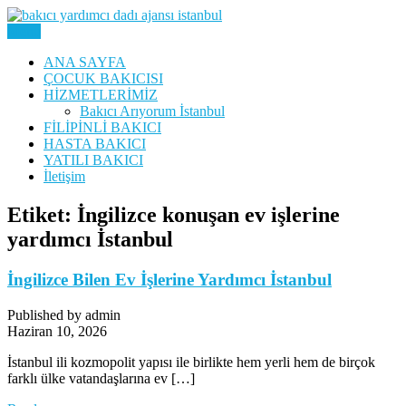
Skip
to
Menu
Yatılı Bakıcı, Eve Yardımcı, Çocuk Bakıcısı
content
Bakıcı Yardımcı Dadı
ANA SAYFA
ÇOCUK BAKICISI
Danışmanlık Ajansı İstanbul
HİZMETLERİMİZ
Bakıcı Arıyorum İstanbul
FİLİPİNLİ BAKICI
HASTA BAKICI
YATILI BAKICI
İletişim
Etiket:
İngilizce konuşan ev işlerine
yardımcı İstanbul
İngilizce Bilen Ev İşlerine Yardımcı İstanbul
Published by admin
Haziran 10, 2026
İstanbul ili kozmopolit yapısı ile birlikte hem yerli hem de birçok
farklı ülke vatandaşlarına ev […]