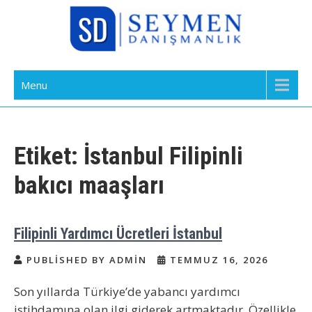
Skip
to
content
Bakıcı Yardımcı Dadı Danışmanlık
Yatılı Bakıcı, Eve Yardımcı, Çocuk Bakıcısı
Menu
Ajansı İstanbul
Etiket:
İstanbul Filipinli
bakıcı maaşları
Filipinli Yardımcı Ücretleri İstanbul
PUBLISHED BY ADMIN
TEMMUZ 16, 2026
Son yıllarda Türkiye’de yabancı yardımcı
istihdamına olan ilgi giderek artmaktadır. Özellikle