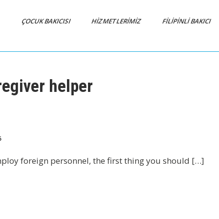
A
ÇOCUK BAKICISI
HİZMETLERİMİZ
FİLİPİNLİ BAKICI
regiver helper
6
loy foreign personnel, the first thing you should […]