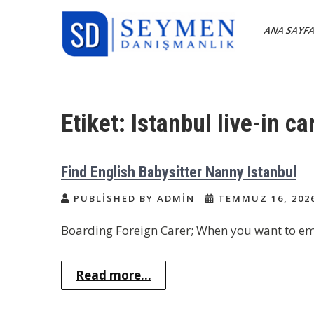
Skip
to
ANA SAYF
content
Bakıcı Yardımcı Dadı
Yatılı Bakıcı, Eve Yardımcı, Çocuk
Bakıcısı
Danışmanlık Ajansı
Etiket:
Istanbul live-in ca
İstanbul
Find English Babysitter Nanny Istanbul
PUBLISHED BY ADMIN
TEMMUZ 16, 202
Boarding Foreign Carer; When you want to emp
Read more...