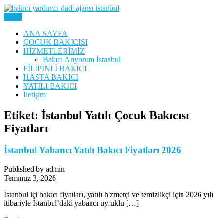
Skip
to
Menu
Yatılı Bakıcı, Eve Yardımcı, Çocuk Bakıcısı
content
Bakıcı Yardımcı Dadı
ANA SAYFA
ÇOCUK BAKICISI
Danışmanlık Ajansı İstanbul
HİZMETLERİMİZ
Bakıcı Arıyorum İstanbul
FİLİPİNLİ BAKICI
HASTA BAKICI
YATILI BAKICI
İletişim
Etiket:
İstanbul Yatılı Çocuk Bakıcısı
Fiyatları
İstanbul Yabancı Yatılı Bakıcı Fiyatları 2026
Published by admin
Temmuz 3, 2026
İstanbul içi bakıcı fiyatları, yatılı hizmetçi ve temizlikçi için 2026 yılı
itibariyle İstanbul’daki yabancı uyruklu […]