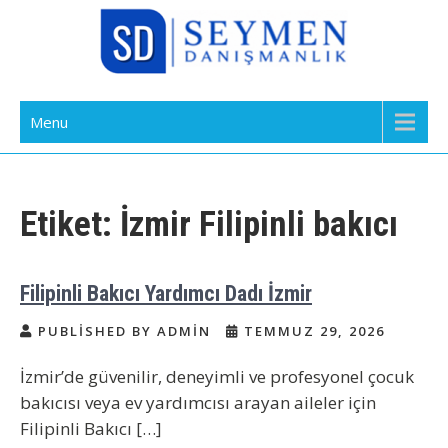
Skip
to
content
Bakıcı Yardımcı Dadı Danışmanlık
Yatılı Bakıcı, Eve Yardımcı, Çocuk Bakıcısı
Menu
Ajansı İstanbul
Etiket:
İzmir Filipinli bakıcı
Filipinli Bakıcı Yardımcı Dadı İzmir
PUBLISHED BY ADMIN
TEMMUZ 29, 2026
İzmir’de güvenilir, deneyimli ve profesyonel çocuk
bakıcısı veya ev yardımcısı arayan aileler için
Filipinli Bakıcı […]