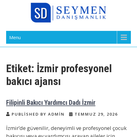
Skip
to
content
Bakıcı Yardımcı Dadı Danışmanlık
Yatılı Bakıcı, Eve Yardımcı, Çocuk Bakıcısı
Menu
Ajansı İstanbul
Etiket:
İzmir profesyonel
bakıcı ajansı
Filipinli Bakıcı Yardımcı Dadı İzmir
PUBLISHED BY ADMIN
TEMMUZ 29, 2026
İzmir’de güvenilir, deneyimli ve profesyonel çocuk
bakıcısı veya ev yardımcısı arayan aileler için