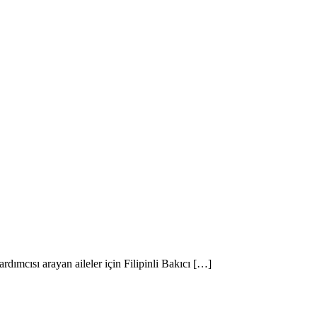
ık Ajansı İstanbul
rdımcısı arayan aileler için Filipinli Bakıcı […]