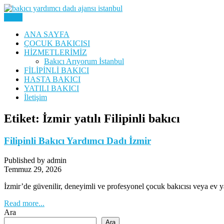
Skip
to
Menu
Yatılı Bakıcı, Eve Yardımcı, Çocuk Bakıcısı
content
Bakıcı Yardımcı Dadı Danışmanl
ANA SAYFA
ÇOCUK BAKICISI
HİZMETLERİMİZ
Bakıcı Arıyorum İstanbul
FİLİPİNLİ BAKICI
HASTA BAKICI
YATILI BAKICI
İletişim
Etiket:
İzmir yatılı Filipinli bakıcı
Filipinli Bakıcı Yardımcı Dadı İzmir
Published by admin
Temmuz 29, 2026
İzmir’de güvenilir, deneyimli ve profesyonel çocuk bakıcısı veya ev ya
Read more...
Ara
Ara