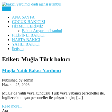
Skip
to
Menu
Yatılı Bakıcı, Eve Yardımcı, Çocuk Bakıcısı
content
Bakıcı Yardımcı Dadı
ANA SAYFA
ÇOCUK BAKICISI
Danışmanlık Ajansı İstanbul
HİZMETLERİMİZ
Bakıcı Arıyorum İstanbul
FİLİPİNLİ BAKICI
HASTA BAKICI
YATILI BAKICI
İletişim
Etiket:
Muğla Türk bakıcı
Muğla Yatılı Bakıcı Yardımcı
Published by admin
Haziran 25, 2026
Muğla’da yatılı veya gündüzlü Türk veya yabancı personeller ile,
İngilizce konuşan personeller ile çalışmak için; […]
Read more...
Ara