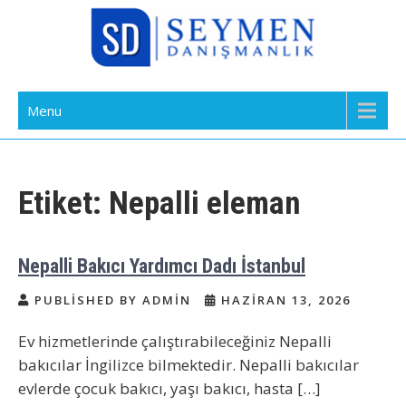
Skip
to
content
Bakıcı Yardımcı Dadı Danışmanlık
Yatılı Bakıcı, Eve Yardımcı, Çocuk Bakıcısı
Menu
Ajansı İstanbul
Etiket:
Nepalli eleman
Nepalli Bakıcı Yardımcı Dadı İstanbul
PUBLISHED BY ADMIN
HAZIRAN 13, 2026
Ev hizmetlerinde çalıştırabileceğiniz Nepalli
bakıcılar İngilizce bilmektedir. Nepalli bakıcılar
evlerde çocuk bakıcı, yaşı bakıcı, hasta […]