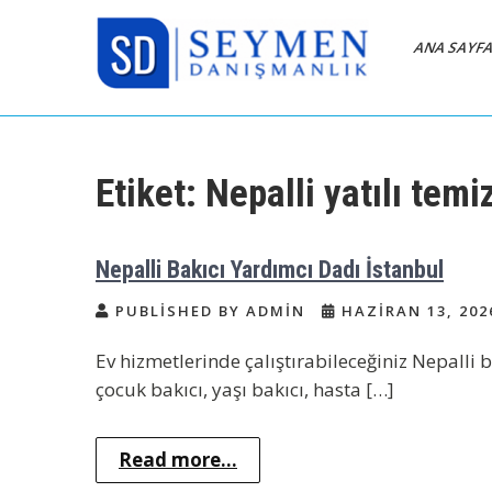
Skip
to
ANA SAYF
content
Bakıcı Yardımcı Dadı
Yatılı Bakıcı, Eve Yardımcı, Çocuk
Bakıcısı
Danışmanlık Ajansı
Etiket:
Nepalli yatılı temi
İstanbul
Nepalli Bakıcı Yardımcı Dadı İstanbul
PUBLISHED BY ADMIN
HAZIRAN 13, 202
Ev hizmetlerinde çalıştırabileceğiniz Nepalli b
çocuk bakıcı, yaşı bakıcı, hasta […]
Read more...