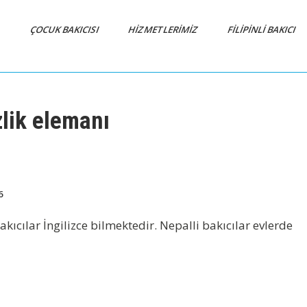
A
ÇOCUK BAKICISI
HİZMETLERİMİZ
FİLİPİNLİ BAKICI
zlik elemanı
6
akıcılar İngilizce bilmektedir. Nepalli bakıcılar evlerde