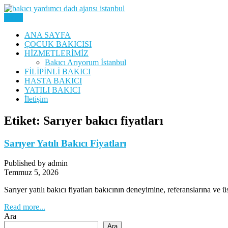
Skip
to
Menu
Yatılı Bakıcı, Eve Yardımcı, Çocuk Bakıcısı
content
Bakıcı Yardımcı Dadı Danışmanl
ANA SAYFA
ÇOCUK BAKICISI
HİZMETLERİMİZ
Bakıcı Arıyorum İstanbul
FİLİPİNLİ BAKICI
HASTA BAKICI
YATILI BAKICI
İletişim
Etiket:
Sarıyer bakıcı fiyatları
Sarıyer Yatılı Bakıcı Fiyatları
Published by admin
Temmuz 5, 2026
Sarıyer yatılı bakıcı fiyatları bakıcının deneyimine, referanslarına ve
Read more...
Ara
Ara