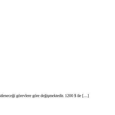
ık Ajansı İstanbul
 üstleneceği görevlere göre değişmektedir. 1200 $ ile […]