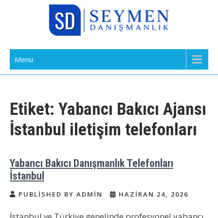
Skip
to
content
Bakıcı Yardımcı Dadı Danışmanlık
Yatılı Bakıcı, Eve Yardımcı, Çocuk Bakıcısı
Menu
Ajansı İstanbul
Etiket:
Yabancı Bakıcı Ajansı
İstanbul iletişim telefonları
Yabancı Bakıcı Danışmanlık Telefonları
İstanbul
PUBLISHED BY ADMIN
HAZIRAN 24, 2026
İstanbul ve Türkiye genelinde profesyonel yabancı