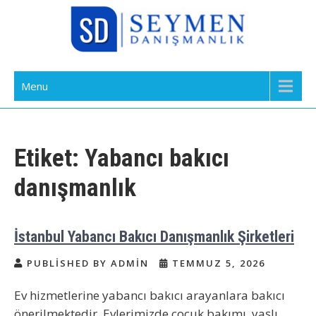
Skip
to
content
Bakıcı Yardımcı Dadı Danışmanlık
Yatılı Bakıcı, Eve Yardımcı, Çocuk Bakıcısı
Menu
Ajansı İstanbul
Etiket:
Yabancı bakıcı
danışmanlık
İstanbul Yabancı Bakıcı Danışmanlık Şirketleri
PUBLISHED BY ADMIN
TEMMUZ 5, 2026
Ev hizmetlerine yabancı bakıcı arayanlara bakıcı
önerilmektedir. Evlerimizde çocuk bakımı, yaşlı