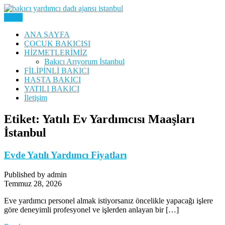
Skip
to
Menu
Yatılı Bakıcı, Eve Yardımcı, Çocuk Bakıcısı
content
Bakıcı Yardımcı Dadı
ANA SAYFA
ÇOCUK BAKICISI
Danışmanlık Ajansı İstanbul
HİZMETLERİMİZ
Bakıcı Arıyorum İstanbul
FİLİPİNLİ BAKICI
HASTA BAKICI
YATILI BAKICI
İletişim
Etiket:
Yatılı Ev Yardımcısı Maaşları
İstanbul
Evde Yatılı Yardımcı Fiyatları
Published by admin
Temmuz 28, 2026
Eve yardımcı personel almak istiyorsanız öncelikle yapacağı işlere
göre deneyimli profesyonel ve işlerden anlayan bir […]