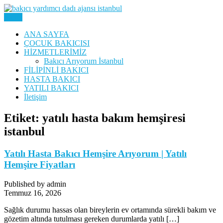
Skip
to
Menu
Yatılı Bakıcı, Eve Yardımcı, Çocuk Bakıcısı
content
Bakıcı Yardımcı Dadı
ANA SAYFA
ÇOCUK BAKICISI
Danışmanlık Ajansı İstanbul
HİZMETLERİMİZ
Bakıcı Arıyorum İstanbul
FİLİPİNLİ BAKICI
HASTA BAKICI
YATILI BAKICI
İletişim
Etiket:
yatılı hasta bakım hemşiresi
istanbul
Yatılı Hasta Bakıcı Hemşire Arıyorum | Yatılı
Hemşire Fiyatları
Published by admin
Temmuz 16, 2026
Sağlık durumu hassas olan bireylerin ev ortamında sürekli bakım ve
gözetim altında tutulması gereken durumlarda yatılı […]