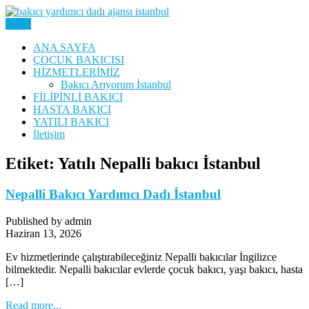
Skip
to
Menu
Yatılı Bakıcı, Eve Yardımcı, Çocuk Bakıcısı
content
Bakıcı Yardımcı Dadı
ANA SAYFA
ÇOCUK BAKICISI
Danışmanlık Ajansı İstanbul
HİZMETLERİMİZ
Bakıcı Arıyorum İstanbul
FİLİPİNLİ BAKICI
HASTA BAKICI
YATILI BAKICI
İletişim
Etiket:
Yatılı Nepalli bakıcı İstanbul
Nepalli Bakıcı Yardımcı Dadı İstanbul
Published by admin
Haziran 13, 2026
Ev hizmetlerinde çalıştırabileceğiniz Nepalli bakıcılar İngilizce
bilmektedir. Nepalli bakıcılar evlerde çocuk bakıcı, yaşı bakıcı, hasta
[…]
Read more...