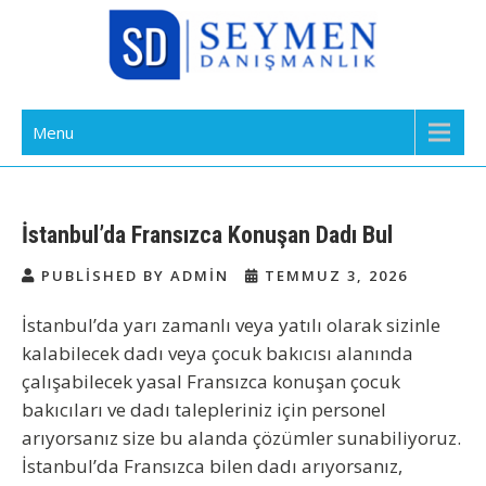
Skip
to
content
Bakıcı Yardımcı Dadı Danışmanlık
Yatılı Bakıcı, Eve Yardımcı, Çocuk Bakıcısı
Menu
Ajansı İstanbul
İstanbul’da Fransızca Konuşan Dadı Bul
PUBLISHED BY ADMIN
TEMMUZ 3, 2026
İstanbul’da yarı zamanlı veya yatılı olarak sizinle
kalabilecek dadı veya çocuk bakıcısı alanında
çalışabilecek yasal Fransızca konuşan çocuk
bakıcıları ve dadı talepleriniz için personel
arıyorsanız size bu alanda çözümler sunabiliyoruz.
İstanbul’da Fransızca bilen dadı arıyorsanız,