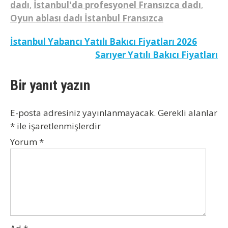
dadı
,
İstanbul'da profesyonel Fransızca dadı
,
Oyun ablası dadı İstanbul Fransızca
Yazı
İstanbul Yabancı Yatılı Bakıcı Fiyatları 2026
Sarıyer Yatılı Bakıcı Fiyatları
gezinmesi
Bir yanıt yazın
E-posta adresiniz yayınlanmayacak.
Gerekli alanlar
*
ile işaretlenmişlerdir
Yorum
*