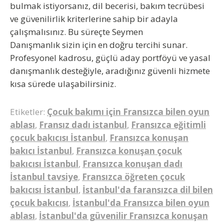
bulmak
istiyorsanız, dil becerisi, bakım tecrübesi
ve güvenilirlik kriterlerine sahip bir adayla
çalışmalısınız. Bu süreçte
Seymen
Danışmanlık
sizin için en doğru tercihi sunar.
Profesyonel kadrosu, güçlü aday portföyü ve yasal
danışmanlık desteğiyle, aradığınız güvenli hizmete
kısa sürede ulaşabilirsiniz.
Etiketler:
Çocuk bakımı için Fransızca bilen oyun
ablası
,
Fransız dadı istanbul
,
Fransızca eğitimli
çocuk bakıcısı İstanbul
,
Fransızca konuşan
bakıcı İstanbul
,
Fransızca konuşan çocuk
bakıcısı İstanbul
,
Fransızca konuşan dadı
İstanbul tavsiye
,
Fransızca öğreten çocuk
bakıcısı İstanbul
,
İstanbul'da faransızca dil bilen
çocuk bakıcısı
,
İstanbul'da Fransızca bilen oyun
ablası
,
İstanbul'da güvenilir Fransızca konuşan