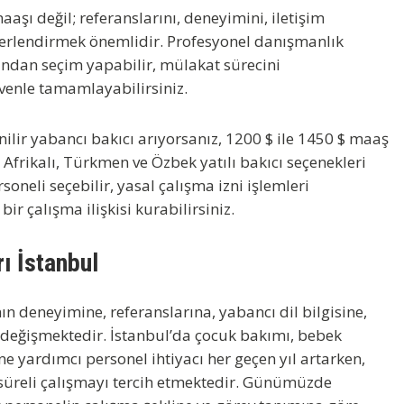
aaşı değil; referanslarını, deneyimini, iletişim
değerlendirmek önemlidir. Profesyonel danışmanlık
sından seçim yapabilir, mülakat sürecini
güvenle tamamlayabilirsiniz.
nilir
yabancı bakıcı
arıyorsanız,
1200 $ ile 1450 $
maaş
, Afrikalı, Türkmen ve Özbek yatılı bakıcı
seçenekleri
oneli seçebilir, yasal çalışma izni işlemleri
r çalışma ilişkisi kurabilirsiniz.
ı İstanbul
nın deneyimine, referanslarına, yabancı dil bilgisine,
 değişmektedir. İstanbul’da çocuk bakımı, bebek
ne yardımcı personel ihtiyacı her geçen yıl artarken,
 süreli çalışmayı tercih etmektedir. Günümüzde