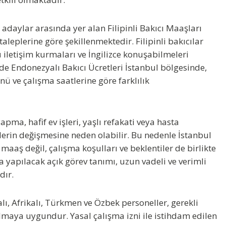
p adaylar arasında yer alan
Filipinli Bakıcı Maaşları
taleplerine göre şekillenmektedir. Filipinli bakıcılar
ü iletişim kurmaları ve İngilizce konuşabilmeleri
lde
Endonezyalı Bakıcı Ücretleri İstanbul
bölgesinde,
ünü ve çalışma saatlerine göre farklılık
ma, hafif ev işleri, yaşlı refakati veya hasta
lerin değişmesine neden olabilir. Bu nedenle
İstanbul
maaş değil, çalışma koşulları ve beklentiler de birlikte
da yapılacak açık görev tanımı, uzun vadeli ve verimli
dır.
alı, Afrikalı, Türkmen ve Özbek
personeller, gerekli
pılmaya uygundur
. Yasal çalışma izni ile istihdam edilen