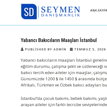
Skip
to
ANA SAYF
content
Bakıcı Yardımcı Dadı
Yatılı Bakıcı, Eve Yardımcı, Çocuk
Bakıcısı
Danışmanlık Ajansı
Yabancı Bakıcıların Maaşları İstanbul
İstanbul
PUBLISHED BY ADMIN
TEMMUZ 5, 2026
Yabancı bakıcıların maaşları İstanbul
genelind
eğitim durumu, çalışma şekli ve üstleneceği 
bakıcı
tercih eden aileler için maaşlar, çalışm
Günümüzde
1200 $ ile 1450 $
arasında bütçey
Afrikalı, Türkmen ve Özbek bakıcı
adayları bul
İstanbul’da çocuk bakımı, bebek bakımı, yaşlı
arayan aileler için farklı tecrübe seviyelerin