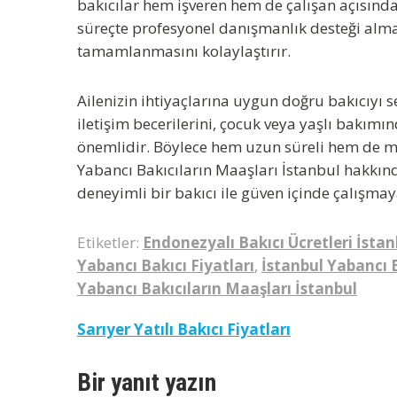
bakıcılar hem işveren hem de çalışan açısında
süreçte profesyonel danışmanlık desteği alma
tamamlanmasını kolaylaştırır.
Ailenizin ihtiyaçlarına uygun doğru bakıcıyı s
iletişim becerilerini, çocuk veya yaşlı bakımı
önemlidir. Böylece hem uzun süreli hem de me
Yabancı Bakıcıların Maaşları İstanbul
hakkınd
deneyimli bir bakıcı ile güven içinde çalışmay
Etiketler:
Endonezyalı Bakıcı Ücretleri İstan
Yabancı Bakıcı Fiyatları
,
İstanbul Yabancı 
Yabancı Bakıcıların Maaşları İstanbul
Yazı
Sarıyer Yatılı Bakıcı Fiyatları
gezinmesi
Bir yanıt yazın