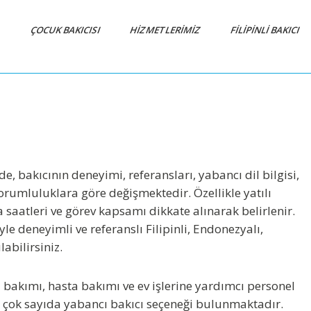
A
ÇOCUK BAKICISI
HİZMETLERİMİZ
FİLİPİNLİ BAKICI
e, bakıcının deneyimi, referansları, yabancı dil bilgisi,
sorumluluklara göre değişmektedir. Özellikle
yatılı
a saatleri ve görev kapsamı dikkate alınarak belirlenir.
le deneyimli ve referanslı
Filipinli, Endonezyalı,
abilirsiniz.
 bakımı, hasta bakımı ve ev işlerine yardımcı personel
de çok sayıda yabancı bakıcı seçeneği bulunmaktadır.