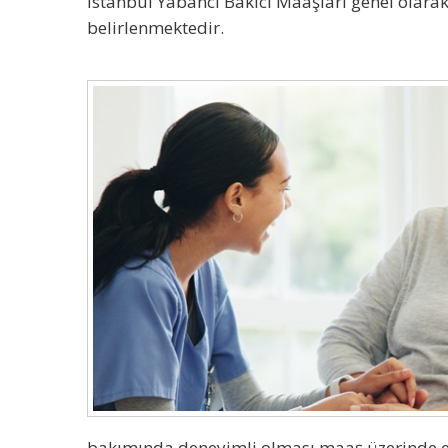
İstanbul Yabancı Bakıcı Maaşları
genel olarak
belirlenmektedir.
bakımında deneyimli olması maaş üzerinde et