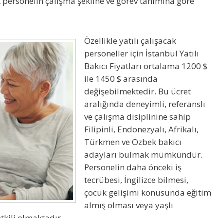
 personelin çalışma şekline ve görev tanımına göre
Özellikle yatılı çalışacak
personeller için
İstanbul Yatılı
Bakıcı Fiyatları
ortalama
1200 $
ile 1450 $
arasında
değişebilmektedir. Bu ücret
aralığında deneyimli, referanslı
ve çalışma disiplinine sahip
Filipinli, Endonezyalı, Afrikalı,
Türkmen ve Özbek
bakıcı
adayları bulmak mümkündür.
Personelin daha önceki iş
tecrübesi, İngilizce bilmesi,
çocuk gelişimi konusunda eğitim
almış olması veya yaşlı
kili olmaktadır.