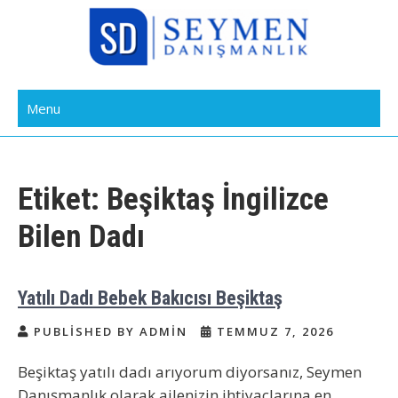
Skip
to
content
Bakıcı Yardımcı Dadı Danışmanlık
Yatılı Bakıcı, Eve Yardımcı, Çocuk Bakıcısı
Menu
Ajansı İstanbul
Etiket:
Beşiktaş İngilizce
Bilen Dadı
Yatılı Dadı Bebek Bakıcısı Beşiktaş
PUBLISHED BY ADMIN
TEMMUZ 7, 2026
Beşiktaş yatılı dadı arıyorum diyorsanız, Seymen
Danışmanlık olarak ailenizin ihtiyaçlarına en