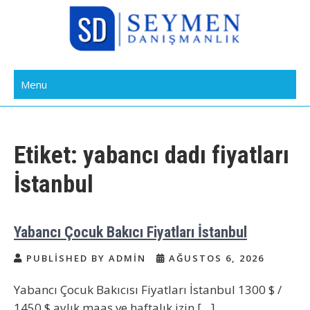
Skip
to
content
Bakıcı Yardımcı Dadı Danışmanlık
Yatılı Bakıcı, Eve Yardımcı, Çocuk Bakıcısı
Menu
Ajansı İstanbul
Etiket:
yabancı dadı fiyatları
İstanbul
Yabancı Çocuk Bakıcı Fiyatları İstanbul
PUBLISHED BY ADMIN
AĞUSTOS 6, 2026
Yabancı Çocuk Bakıcısı Fiyatları İstanbul 1300 $ /
1450 $ aylık maaş ve haftalık izin […]